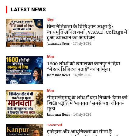
LATEST NEWS
शिक्षा
बिना नैतिकता के विधि ज्ञान अधूरा है :
न्यायमूर्ति अनिल वर्मा , V.S.S.D. Collage में
हुआ व्याख्यान का आयोजन
Janmanas News
-
17 July 2026
शिक्षा
1600 शोधों को खंगालकर कानपुर ने दिया
“बेहतर डिजिटल पढ़ाई” का फॉर्मूला
Janmanas News
-
16 July 2026
शिक्षा
सीएसजेएमयू के शोध में बड़ा निष्कर्ष: टैगोर की
शिक्षा पद्धति में ‘मानवता’ सबसे बड़ा जीवन-
मूल्य
Janmanas News
-
14 July 2026
Featured
इतिहास और आधुनिकता का संगम है
“Kanpur – The City Through the