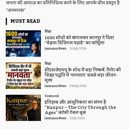
जनता की आवाज़ का प्रतिनिधित्व करने के लिए आपके बीच प्रस्तुत है
"जनमानस"
MUST READ
शिक्षा
1600 शोधों को खंगालकर कानपुर ने दिया
“बेहतर डिजिटल पढ़ाई” का फॉर्मूला
Janmanas News
-
16 July 2026
शिक्षा
सीएसजेएमयू के शोध में बड़ा निष्कर्ष: टैगोर की
शिक्षा पद्धति में ‘मानवता’ सबसे बड़ा जीवन-
मूल्य
Janmanas News
-
14 July 2026
Featured
इतिहास और आधुनिकता का संगम है
“Kanpur – The City Through the
Ages” कॉफी टेबल बुक
Janmanas News
-
5 July 2026