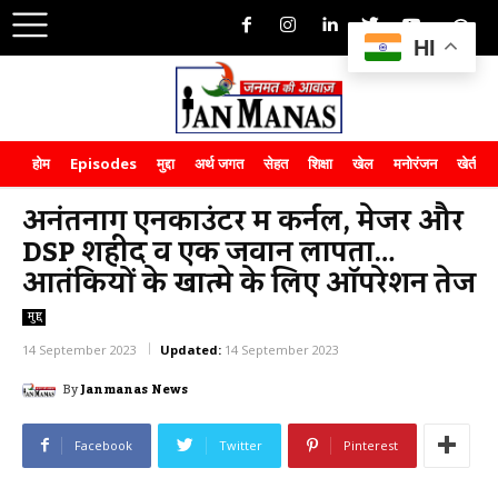
HI
होम
Episodes
मुद्दा
अर्थ जगत
सेहत
शिक्षा
खेल
मनोरंजन
खेती-क
अनंतनाग एनकाउंटर में कर्नल, मेजर और
DSP शहीद व एक जवान लापता…
आतंकियों के खात्मे के लिए ऑपरेशन तेज
मुद्दा
14 September 2023
Updated:
14 September 2023
By
Janmanas News
Facebook
Twitter
Pinterest