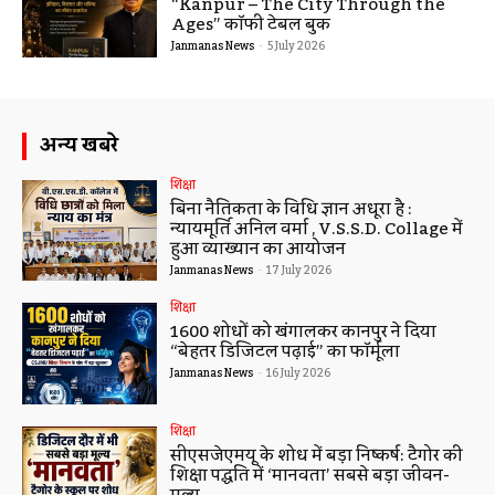
Ages” कॉफी टेबल बुक
Janmanas News
-
5 July 2026
अन्य खबरे
शिक्षा
बिना नैतिकता के विधि ज्ञान अधूरा है :
न्यायमूर्ति अनिल वर्मा , V.S.S.D. Collage में
हुआ व्याख्यान का आयोजन
Janmanas News
-
17 July 2026
शिक्षा
1600 शोधों को खंगालकर कानपुर ने दिया
“बेहतर डिजिटल पढ़ाई” का फॉर्मूला
Janmanas News
-
16 July 2026
शिक्षा
सीएसजेएमयू के शोध में बड़ा निष्कर्ष: टैगोर की
शिक्षा पद्धति में ‘मानवता’ सबसे बड़ा जीवन-
मूल्य