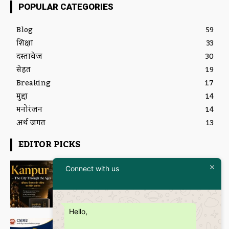
POPULAR CATEGORIES
Blog
59
शिक्षा
33
दस्तावेज
30
सेहत
19
Breaking
17
मुद्दा
14
मनोरंजन
14
अर्थ जगत
13
EDITOR PICKS
Featured
इतिहास और आधुनिकता का संगम है
Connect with us
“Kanpur – The City Through the
Ages” कॉफी टेबल बुक
Janmanas News
-
5 July 2026
Hello,
शिक्षा
CSJMU, कानपुर द्वारा बना ‘जागरूकता पैमाना’