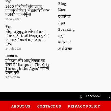
शिक्षा
Blog
1600 शोधों को खंगालकर
शिक्षा
कानपुर ने दिया “बेहतर डिजिटल
पढ़ाई” का फॉर्मूला
दस्तावेज
16 July 2026
सेहत
शिक्षा
Breaking
सीएसजेएमयू के शोध में बड़ा
मुद्दा
निष्कर्ष: टैगोर की शिक्षा पद्धति में
‘मानवता’ सबसे बड़ा जीवन-
मनोरंजन
मूल्य
अर्थ जगत
14 July 2026
Featured
इतिहास और आधुनिकता का
संगम है “Kanpur – The City
Through the Ages” कॉफी
टेबल बुक
5 July 2026
Facebook
ABOUT US
CONTACT US
PRIVACY POLICY