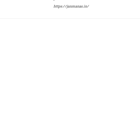
https://janmanas.in/
Twitter
Pinterest
WhatsApp