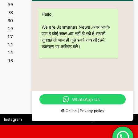
Featured
59
इतिहास और आधुनिकता का संगम
33
है “Kanpur – The City
Hello,
Through the Ages” कॉफी
30
टेबल बुक
We are Janmanas News .अगर आपके
19
5 July 2026
पास है कोई खबर और नहीं हो रही है आपकी
17
शिक्षा
सुनवाई तो आज ही जुड़े हमारे साथ और हमे
CSJMU, कानपुर द्वारा बना
14
व्हाट्सप्प पर कांटेक्ट करे।
‘जागरूकता पैमाना’ शोध की
14
वैश्विक पहचान को देगा नई दिशा
28 June 2026
13
Featured
बॉटल ब्रीफ्स : एक अधिवक्ता की
युवा उम्र की भूलों, मित्रताओं और
आत्मबोध की रोचक दास्तान
16 June 2026
WhatsApp Us
🟢 Online | Privacy policy
Instagram
Linkedin
Twitter
Youtube