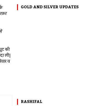
GOLD AND SILVER UPDATES
के
 सफ़र
ें
यूट की
िदा ली|
िवार व
RASHIFAL