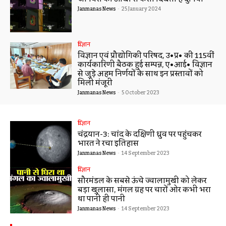
Janmanas News
-
25 January 2024
विज्ञान
विज्ञान एवं प्रौद्योगिकी परिषद, उ•प्र• की 115वीं
कार्यकारिणी बैठक हुई सम्पन्न, ए•आई• विज्ञान
से जुड़े अहम निर्णयों के साथ इन प्रस्तावों को
मिली मंजूरी
Janmanas News
-
5 October 2023
विज्ञान
चंद्रयान-3: चांद के दक्षिणी ध्रुव पर पहुंचकर
भारत ने रचा इतिहास
Janmanas News
-
14 September 2023
विज्ञान
सौरमंडल के सबसे ऊंचे ज्वालामुखी को लेकर
बड़ा खुलासा, मंगल ग्रह पर चारों ओर कभी भरा
था पानी ही पानी
Janmanas News
-
14 September 2023