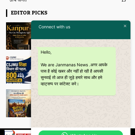
अर्थ जगत
13
EDITOR PICKS
Featured
Connect with us
इतिहास और आधुनिकता का संगम है
“Kanpur – The City Through the
Ages” कॉफी टेबल बुक
Janmanas News
-
5 July 2026
Hello,
शिक्षा
CSJMU, कानपुर द्वारा बना ‘जागरूकता पैमाना’
We are Janmanas News .अगर आपके
शोध की वैश्विक पहचान को देगा नई दिशा
पास है कोई खबर और नहीं हो रही है आपकी
Janmanas News
-
28 June 2026
सुनवाई तो आज ही जुड़े हमारे साथ और हमे
व्हाट्सप्प पर कांटेक्ट करे।
Featured
बॉटल ब्रीफ्स : एक अधिवक्ता की युवा उम्र की
भूलों, मित्रताओं और आत्मबोध की रोचक
दास्तान
Janmanas News
-
16 June 2026