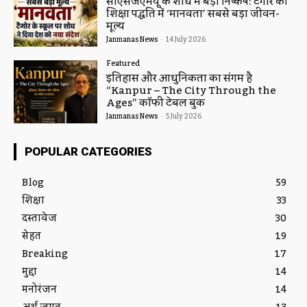
सीएसजेएमयू के शोध में बड़ा निष्कर्ष: टैगोर की
शिक्षा पद्धति में ‘मानवता’ सबसे बड़ा जीवन-
मूल्य
Janmanas News
-
14 July 2026
Featured
इतिहास और आधुनिकता का संगम है
“Kanpur – The City Through the
Ages” कॉफी टेबल बुक
Janmanas News
-
5 July 2026
POPULAR CATEGORIES
Blog
59
शिक्षा
33
दस्तावेज
30
सेहत
19
Breaking
17
मुद्दा
14
मनोरंजन
14