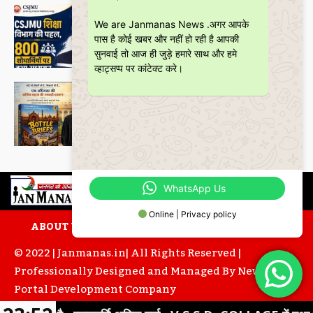
शिक्षा
CSJMU, कानपुर द्वारा बना ‘जागरूकता पैमाना’
We are Janmanas News .अगर आपके
शोध की वैश्विक पहचान को देगा नई दिशा
पास है कोई खबर और नहीं हो रही है आपकी
Janmanas News
-
28 June 2026
सुनवाई तो आज ही जुड़े हमारे साथ और हमे
व्हाट्सप्प पर कांटेक्ट करे।
Featured
बॉटल ब्रीफ्स : एक अधिवक्ता की युवा उम्र की
भूलों, मित्रताओं और आत्मबोध की रोचक
दास्तान
Janmanas News
-
16 June 2026
WhatsApp Us
Online | Privacy policy
ABOUT US
CONTACT US
PRIVACY POLICY
© 2022 | Janmanas.in| All Rights Reserved |
Professionally Designed and Managed By
News
Portal Development
Company