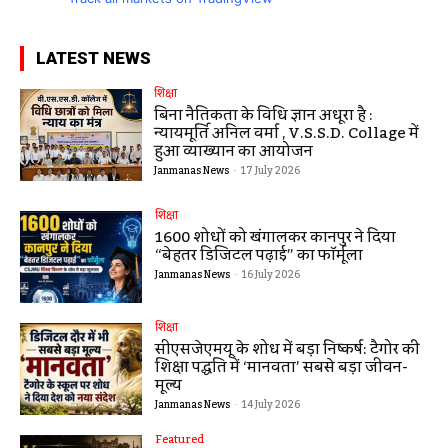
LATEST NEWS
शिक्षा
बिना नैतिकता के विधि ज्ञान अधूरा है :
न्यायमूर्ति अनिल वर्मा , V.S.S.D. Collage में
हुआ व्याख्यान का आयोजन
Janmanas News
-
17 July 2026
शिक्षा
1600 शोधों को खंगालकर कानपुर ने दिया
“बेहतर डिजिटल पढ़ाई” का फॉर्मूला
Janmanas News
-
16 July 2026
शिक्षा
सीएसजेएमयू के शोध में बड़ा निष्कर्ष: टैगोर की
शिक्षा पद्धति में ‘मानवता’ सबसे बड़ा जीवन-
मूल्य
Janmanas News
-
14 July 2026
Featured