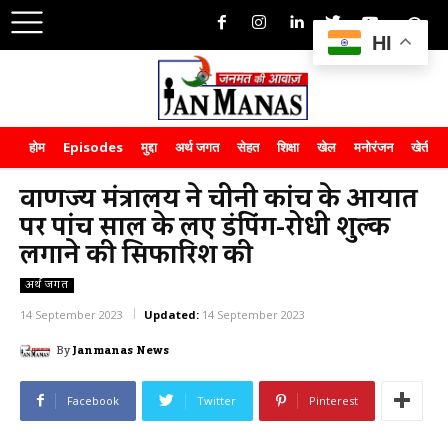
HI
होम
Episodes
मुद्दा
अर्थ जगत
सेहत
शिक्षा
खेल
मनोरंजन
खेती-क
वाणिज्य मंत्रालय ने चीनी कांच के आयात
पर पांच साल के लिए डंपिंग-रोधी शुल्क
लगाने की सिफारिश की
अर्थ जगत
14 September 2023
Updated:
14 September 2023
By
Janmanas News
Facebook
Twitter
Pinterest