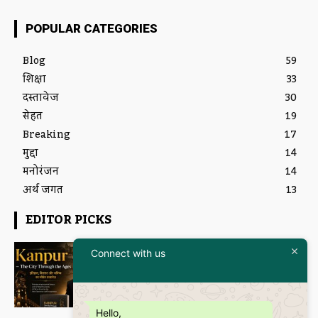
POPULAR CATEGORIES
Blog
59
शिक्षा
33
दस्तावेज
30
सेहत
19
Breaking
17
मुद्दा
14
मनोरंजन
14
अर्थ जगत
13
EDITOR PICKS
Featured
Connect with us
इतिहास और आधुनिकता का संगम है
“Kanpur – The City Through the
Ages” कॉफी टेबल बुक
Janmanas News
-
5 July 2026
Hello,