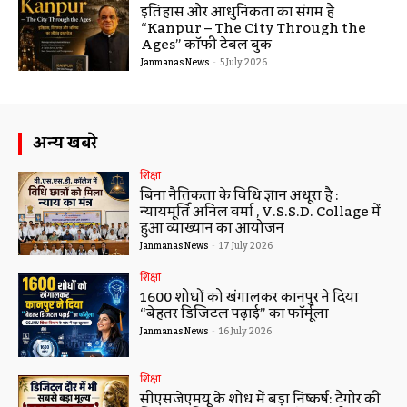
इतिहास और आधुनिकता का संगम है
“Kanpur – The City Through the
Ages” कॉफी टेबल बुक
Janmanas News
-
5 July 2026
अन्य खबरे
शिक्षा
बिना नैतिकता के विधि ज्ञान अधूरा है :
न्यायमूर्ति अनिल वर्मा , V.S.S.D. Collage में
हुआ व्याख्यान का आयोजन
Janmanas News
-
17 July 2026
शिक्षा
1600 शोधों को खंगालकर कानपुर ने दिया
“बेहतर डिजिटल पढ़ाई” का फॉर्मूला
Janmanas News
-
16 July 2026
शिक्षा
सीएसजेएमयू के शोध में बड़ा निष्कर्ष: टैगोर की