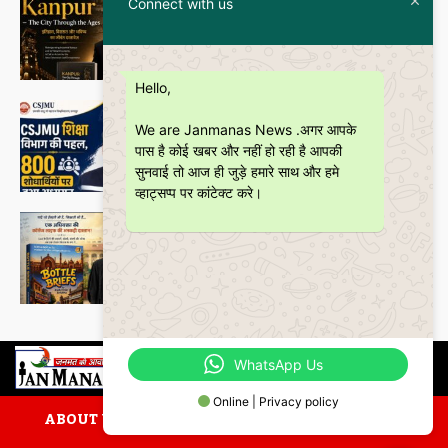
Featured
Connect with us
इतिहास और आधुनिकता का संगम है
“Kanpur – The City Through the
Ages” कॉफी टेबल बुक
Janmanas News
-
5 July 2026
Hello,
शिक्षा
We are Janmanas News .अगर आपके
CSJMU, कानपुर द्वारा बना ‘जागरूकता पैमाना’
शोध की वैश्विक पहचान को देगा नई दिशा
पास है कोई खबर और नहीं हो रही है आपकी
सुनवाई तो आज ही जुड़े हमारे साथ और हमे
Janmanas News
-
28 June 2026
व्हाट्सप्प पर कांटेक्ट करे।
Featured
बॉटल ब्रीफ्स : एक अधिवक्ता की युवा उम्र की
भूलों, मित्रताओं और आत्मबोध की रोचक
दास्तान
Janmanas News
-
16 June 2026
WhatsApp Us
Online | Privacy policy
ABOUT US
CONTACT US
PRIVACY POLICY