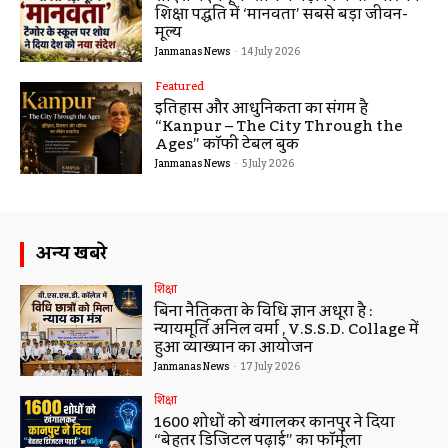
सीएसजेएमयू के शोध में बड़ा निष्कर्ष: टैगोर की
शिक्षा पद्धति में ‘मानवता’ सबसे बड़ा जीवन-
मूल्य
Janmanas News
-
14 July 2026
Featured
इतिहास और आधुनिकता का संगम है
“Kanpur – The City Through the
Ages” कॉफी टेबल बुक
Janmanas News
-
5 July 2026
अन्य खबरे
शिक्षा
बिना नैतिकता के विधि ज्ञान अधूरा है :
न्यायमूर्ति अनिल वर्मा , V.S.S.D. Collage में
हुआ व्याख्यान का आयोजन
Janmanas News
-
17 July 2026
शिक्षा
1600 शोधों को खंगालकर कानपुर ने दिया