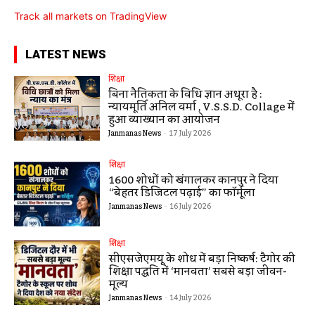
Track all markets on TradingView
LATEST NEWS
शिक्षा
बिना नैतिकता के विधि ज्ञान अधूरा है :
न्यायमूर्ति अनिल वर्मा , V.S.S.D. Collage में
हुआ व्याख्यान का आयोजन
Janmanas News
-
17 July 2026
शिक्षा
1600 शोधों को खंगालकर कानपुर ने दिया
“बेहतर डिजिटल पढ़ाई” का फॉर्मूला
Janmanas News
-
16 July 2026
शिक्षा
सीएसजेएमयू के शोध में बड़ा निष्कर्ष: टैगोर की
शिक्षा पद्धति में ‘मानवता’ सबसे बड़ा जीवन-
मूल्य
Janmanas News
-
14 July 2026