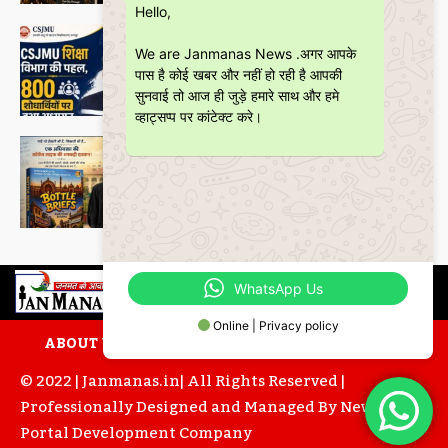
Hello,
शिक्षा
CSJMU, कानपुर द्वारा बना ‘जागरूकता पैमाना’
We are Janmanas News .अगर आपके
शोध की वैश्विक पहचान को देगा नई दिशा
पास है कोई खबर और नहीं हो रही है आपकी
Janmanas News
-
28 June 2026
सुनवाई तो आज ही जुड़े हमारे साथ और हमे
व्हाट्सप्प पर कांटेक्ट करे।
Featured
बॉटल ब्रीफ्स : एक अधिवक्ता की युवा उम्र की
भूलों, मित्रताओं और आत्मबोध की रोचक
दास्तान
Janmanas News
-
16 June 2026
WhatsApp Us
Online | Privacy policy
ABOUT US
CONTACT US
PRIVACY POLICY
© 2022 | Janmanas.in| All Rights Reserved |
Professionally Designed and Managed By
News
Portal Development
Company