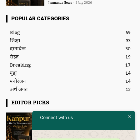
Janmanas News
-
5 July 2026
POPULAR CATEGORIES
Blog
59
शिक्षा
33
दस्तावेज
30
सेहत
19
Breaking
17
मुद्दा
14
मनोरंजन
14
अर्थ जगत
13
EDITOR PICKS
Featured
Connect with us
इतिहास और आधुनिकता का संगम है
“Kanpur – The City Through the
Ages” कॉफी टेबल बुक
Janmanas News
-
5 July 2026