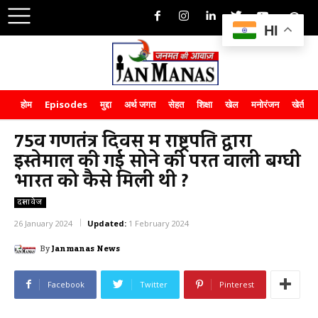
HI
होम
Episodes
मुद्दा
अर्थ जगत
सेहत
शिक्षा
खेल
मनोरंजन
खेती-क
75वें गणतंत्र दिवस में राष्ट्रपति द्वारा
इस्तेमाल की गई सोने की परत वाली बग्घी
भारत को कैसे मिली थी ?
दस्तावेज
26 January 2024
Updated:
1 February 2024
By
Janmanas News
Facebook
Twitter
Pinterest