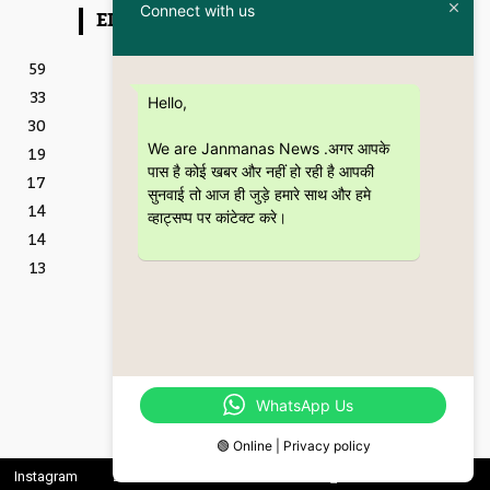
Connect with us
EDITOR PICKS
Featured
59
इतिहास और आधुनिकता का संगम
33
है “Kanpur – The City
Hello,
Through the Ages” कॉफी
30
टेबल बुक
We are Janmanas News .अगर आपके
19
5 July 2026
पास है कोई खबर और नहीं हो रही है आपकी
17
शिक्षा
सुनवाई तो आज ही जुड़े हमारे साथ और हमे
CSJMU, कानपुर द्वारा बना
14
व्हाट्सप्प पर कांटेक्ट करे।
‘जागरूकता पैमाना’ शोध की
14
वैश्विक पहचान को देगा नई दिशा
28 June 2026
13
Featured
बॉटल ब्रीफ्स : एक अधिवक्ता की
युवा उम्र की भूलों, मित्रताओं और
आत्मबोध की रोचक दास्तान
16 June 2026
WhatsApp Us
🟢 Online | Privacy policy
Instagram
Linkedin
Twitter
Youtube