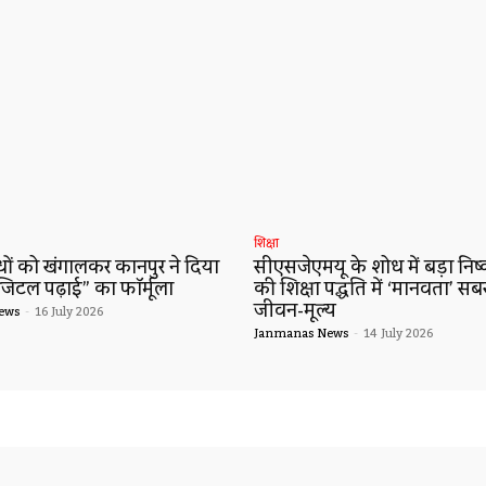
शिक्षा
ं को खंगालकर कानपुर ने दिया
सीएसजेएमयू के शोध में बड़ा निष्कर
जिटल पढ़ाई” का फॉर्मूला
की शिक्षा पद्धति में ‘मानवता’ सब
जीवन-मूल्य
ews
-
16 July 2026
Janmanas News
-
14 July 2026