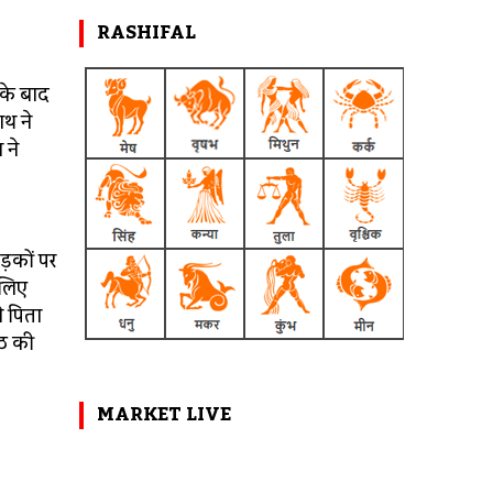
RASHIFAL
सके बाद
ाथ ने
 ने
ड़कों पर
 लिए
े पिता
रठ की
MARKET LIVE