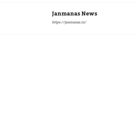
Janmanas News
https://janmanas.in/
Twitter
Pinterest
WhatsApp