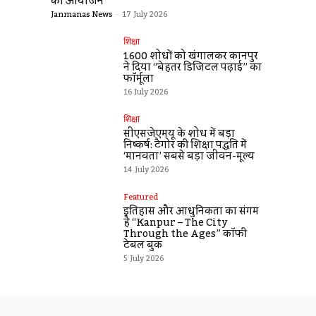
का आयोजन
Janmanas News
-
17 July 2026
शिक्षा
1600 शोधों को खंगालकर कानपुर
ने दिया “बेहतर डिजिटल पढ़ाई” का
फॉर्मूला
16 July 2026
शिक्षा
सीएसजेएमयू के शोध में बड़ा
निष्कर्ष: टैगोर की शिक्षा पद्धति में
‘मानवता’ सबसे बड़ा जीवन-मूल्य
14 July 2026
Featured
इतिहास और आधुनिकता का संगम
है “Kanpur – The City
Through the Ages” कॉफी
टेबल बुक
5 July 2026