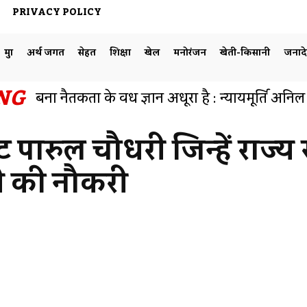
PRIVACY POLICY
मुद्दा
अर्थ जगत
सेहत
शिक्षा
खेल
मनोरंजन
खेती-किसानी
जनाद
NG
बिना नैतिकता के विधि ज्ञान अधूरा है : न्यायमूर्ति अनि
हुआ व्याख्यान का आयोजन
 पारुल चौधरी जिन्हें राज्य
ी की नौकरी
Facebook
Share