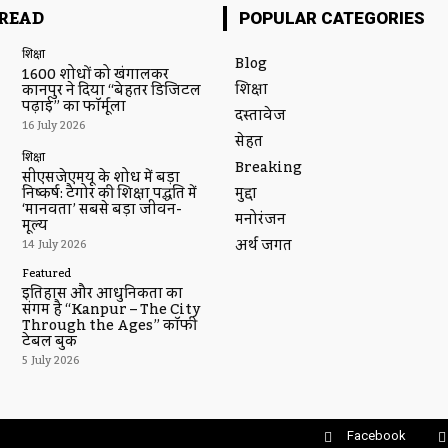
READ
POPULAR CATEGORIES
शिक्षा
Blog
1600 शोधों को खंगालकर
शिक्षा
कानपुर ने दिया “बेहतर डिजिटल
पढ़ाई” का फॉर्मूला
दस्तावेज
16 July 2026
सेहत
शिक्षा
Breaking
सीएसजेएमयू के शोध में बड़ा
मुद्दा
निष्कर्ष: टैगोर की शिक्षा पद्धति में
‘मानवता’ सबसे बड़ा जीवन-
मनोरंजन
मूल्य
अर्थ जगत
14 July 2026
Featured
इतिहास और आधुनिकता का
संगम है “Kanpur – The City
Through the Ages” कॉफी
टेबल बुक
5 July 2026
Facebook