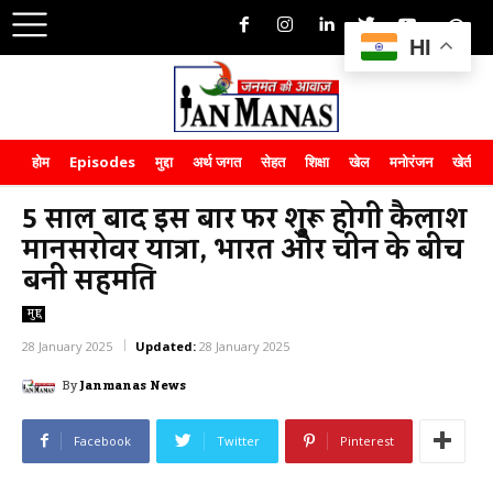
HI
होम
Episodes
मुद्दा
अर्थ जगत
सेहत
शिक्षा
खेल
मनोरंजन
खेती-क
5 साल बाद इस बार फिर शुरू होगी कैलाश
मानसरोवर यात्रा, भारत और चीन के बीच
बनी सहमति
मुद्दा
28 January 2025
Updated:
28 January 2025
By
Janmanas News
Facebook
Twitter
Pinterest