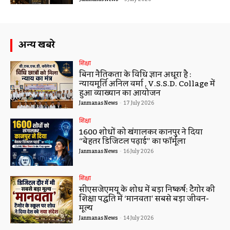
अन्य खबरे
शिक्षा
बिना नैतिकता के विधि ज्ञान अधूरा है :
न्यायमूर्ति अनिल वर्मा , V.S.S.D. Collage में
हुआ व्याख्यान का आयोजन
Janmanas News
-
17 July 2026
शिक्षा
1600 शोधों को खंगालकर कानपुर ने दिया
“बेहतर डिजिटल पढ़ाई” का फॉर्मूला
Janmanas News
-
16 July 2026
शिक्षा
सीएसजेएमयू के शोध में बड़ा निष्कर्ष: टैगोर की
शिक्षा पद्धति में ‘मानवता’ सबसे बड़ा जीवन-
मूल्य
Janmanas News
-
14 July 2026