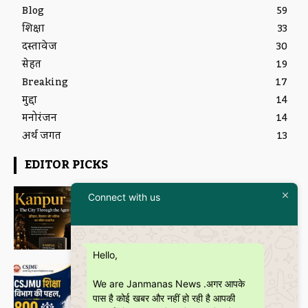
Blog
59
शिक्षा
33
दस्तावेज
30
सेहत
19
Breaking
17
मुद्दा
14
मनोरंजन
14
अर्थ जगत
13
EDITOR PICKS
Featured
Connect with us
इतिहास और आधुनिकता का संगम है
“Kanpur – The City Through the
Ages” कॉफी टेबल बुक
Janmanas News
-
5 July 2026
Hello,
शिक्षा
CSJMU, कानपुर द्वारा बना ‘जागरूकता पैमाना’
We are Janmanas News .अगर आपके
शोध की वैश्विक पहचान को देगा नई दिशा
पास है कोई खबर और नहीं हो रही है आपकी
Janmanas News
-
28 June 2026