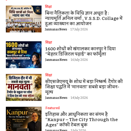
शिक्षा
बिना नैतिकता के विधि ज्ञान अधूरा है :
न्यायमूर्ति अनिल वर्मा , V.S.S.D. Collage में
हुआ व्याख्यान का आयोजन
Janmanas News
-
17 July 2026
शिक्षा
1600 शोधों को खंगालकर कानपुर ने दिया
“बेहतर डिजिटल पढ़ाई” का फॉर्मूला
Janmanas News
-
16 July 2026
शिक्षा
सीएसजेएमयू के शोध में बड़ा निष्कर्ष: टैगोर की
शिक्षा पद्धति में ‘मानवता’ सबसे बड़ा जीवन-
मूल्य
Janmanas News
-
14 July 2026
Featured
इतिहास और आधुनिकता का संगम है
“Kanpur – The City Through the
Ages” कॉफी टेबल बुक
Janmanas News
-
5 July 2026