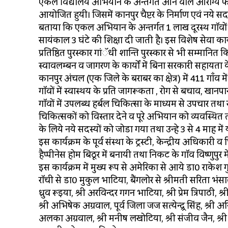
एकल विद्यालय अभियान के अन्तर्गत आने वाले आरोग्य फाउन
आयोजित हुयी। जिसमें कानपुर चैप्टर के निर्माण एवं नये स
बताया कि एकल अभियान के अन्तर्गत 1 लाख दूरस्थ गॉवों में 
सायंकाल 3 घंटे की शिक्षा दी जाती है। इस विशेष सेवा कार
प्रतिष्ठित पुरस्कार गांॅधी शान्ति पुरस्कार से भी सम्मानित
स्वावलम्बन व जागरण के कार्यों में बिना सरकारी सहायता के 
कानपुर अंचल (एक जिले के बराबर का क्षेत्र) में 411 गाँव म
गॉवों में स्वास्थय के प्रति जागरूकता , रोग से बचाव, खान
गॉवों में उपलब्ध हर्बल चिकित्सा के माध्यम से उपचार तथा
चिकित्सकों को विस्तार देने व पूरे अभियान को व्यवस्थित 
के लिये नये सदस्यों को जोडा गया तथा उन्हे 3 से 4 माह म
इस कार्यक्रम के पूर्व संस्था के ट्रस्टी, केन्द्रीय अधिक
हैप्पीनेस होम बिठूर में बनायी तथा निकट के गॉव विष्णुपुर
इस कार्यक्रम में मुख्य रूप से अमेरिका से आये डा0 राकेश 
रॉची से डा0 मुकुल भाटिया, बैंगलोर से श्रीमती सरिता भंसाली
ध्रुव रूइया, श्री अरविन्दर गगन भाटिया, श्री प्रेम त्रिपाठी, श
श्री अभिषेक अग्रवाल, पूर्व जिला जज सत्येन्द्र्र सिंह, श्
अलका अग्रवाल, श्री मनीष लखोटिया, श्री संजीव जैन, श्री 