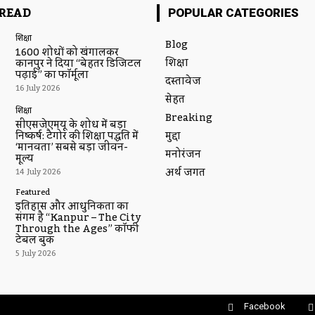
READ
POPULAR CATEGORIES
शिक्षा
Blog
1600 शोधों को खंगालकर
शिक्षा
कानपुर ने दिया “बेहतर डिजिटल
पढ़ाई” का फॉर्मूला
दस्तावेज
16 July 2026
सेहत
शिक्षा
Breaking
सीएसजेएमयू के शोध में बड़ा
मुद्दा
निष्कर्ष: टैगोर की शिक्षा पद्धति में
‘मानवता’ सबसे बड़ा जीवन-
मनोरंजन
मूल्य
अर्थ जगत
14 July 2026
Featured
इतिहास और आधुनिकता का
संगम है “Kanpur – The City
Through the Ages” कॉफी
टेबल बुक
5 July 2026
Facebook