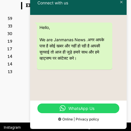
Connect with us
EDITOR PICKS
Featured
59
इतिहास और आधुनिकता का संगम
33
है “Kanpur – The City
Hello,
Through the Ages” कॉफी
30
टेबल बुक
We are Janmanas News .अगर आपके
19
5 July 2026
पास है कोई खबर और नहीं हो रही है आपकी
17
शिक्षा
सुनवाई तो आज ही जुड़े हमारे साथ और हमे
CSJMU, कानपुर द्वारा बना
14
व्हाट्सप्प पर कांटेक्ट करे।
‘जागरूकता पैमाना’ शोध की
14
वैश्विक पहचान को देगा नई दिशा
28 June 2026
13
Featured
बॉटल ब्रीफ्स : एक अधिवक्ता की
युवा उम्र की भूलों, मित्रताओं और
आत्मबोध की रोचक दास्तान
16 June 2026
WhatsApp Us
🟢 Online | Privacy policy
Instagram
Linkedin
Twitter
Youtube