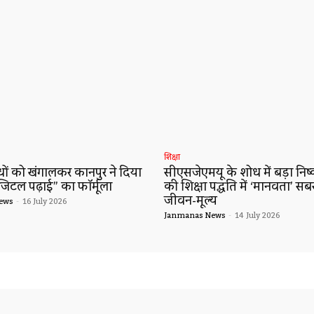
शिक्षा
ं को खंगालकर कानपुर ने दिया
सीएसजेएमयू के शोध में बड़ा निष्कर
जिटल पढ़ाई” का फॉर्मूला
की शिक्षा पद्धति में ‘मानवता’ सब
जीवन-मूल्य
ews
-
16 July 2026
Janmanas News
-
14 July 2026