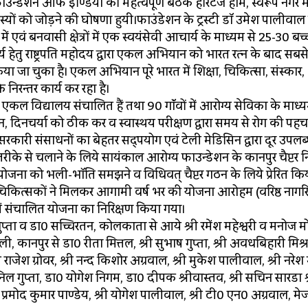
्डेशन ऑफ इण्डिया की महत्वपूर्ण बैठक हेरिटेज होम, स्वरूप नगर मे
दस्यों को जोड़ने की घोषणा हुयी।फाउंडेशन के ट्रस्टी डॉ उमेश पालीवाल 
एवं बनवासी क्षेत्रों में एक स्वयंसेवी आचार्य के माध्यम से 25-30 बच्
्य हेतु राष्ट्रपति महोदय द्वारा एकल अभियान को भारत रत्न के बाद सबस
 किया जा चुका है। एकल अभियान पूरे भारत में शिक्षा, चिकित्सा, संस्कार,
निरन्तर कार्य कर रहा है।
ें एकल विद्यालय संचालित हैं तथा 90 गॉंवों में आरोग्य सेविका के माध्य
पान, दिनचर्या को ठीक कर व स्वास्थय परीक्षण द्वारा समय से रोग की पह
 सरकारी संसाधनों का बेहतर सद्पयोग एवं टेली मेडिसिन द्वारा दूर उपलब
तरीके से चलाने के लिये सायंकाल आरोग्य फाउन्डेशन के कानपुर चैप्टर न
ें योजना को भली-भॉति समझने व विधिवत् चैप्टर गठन के लिये प्रेरित कि
ारी व चिकित्सकों ने मिलकर आगामी वर्ष भर की योजना आरोहम (वरिष्ठ नागर
 में संचालित योजना का निरिक्षण किया गया।
गुप्ता व डा0 सच्चिरतन, कोलकाता से आये श्री रमेंश महेश्वरी व मनोज म
, कानपुर से डा0 रीता मित्तल, श्री सुभाष गुप्ता, श्री अवधबिहारी मिश्र,
्री राजेश ग्रोवर, श्री नन्द किशोर अग्रवाल, श्री मुकेश पालीवाल, श्री नरेश 
री अनिल गुप्ता, डा0 योगेश निगम, डा0 दीपक श्रीवास्तव, श्री सचिन सारडा 
प्रमोद कुमार पाण्डेय, श्री योगेश पालीवाल, श्री टी0 एन0 अग्रवाल, मे