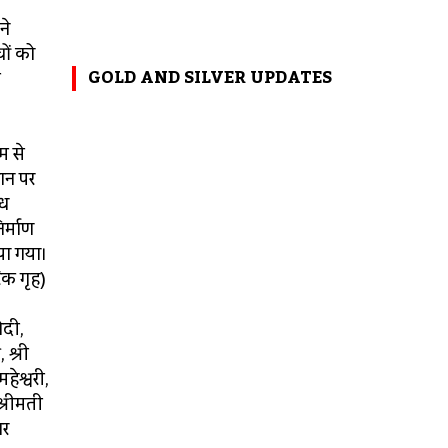
ं
ने
चों को
GOLD AND SILVER UPDATES
े
म से
चान पर
्ध
िर्माण
या गया।
िक गृह)
ोदी,
 श्री
महेश्वरी,
श्रीमती
जर