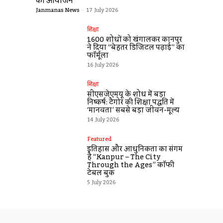
का आयोजन
Janmanas News
-
17 July 2026
शिक्षा
1600 शोधों को खंगालकर कानपुर
ने दिया “बेहतर डिजिटल पढ़ाई” का
फॉर्मूला
16 July 2026
शिक्षा
सीएसजेएमयू के शोध में बड़ा
निष्कर्ष: टैगोर की शिक्षा पद्धति में
‘मानवता’ सबसे बड़ा जीवन-मूल्य
14 July 2026
Featured
इतिहास और आधुनिकता का संगम
है “Kanpur – The City
Through the Ages” कॉफी
टेबल बुक
5 July 2026