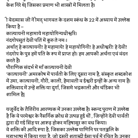
केश गिरे थे| जिसका प्रमाण भी शास्त्रों में मिलता है।
श्री वेदव्यास जी ने श्रीमद् भागवत के दशम स्कंध के 22 में अध्याय में उल्लेख
किया है –
कात्यायनी महामाये महायोगिन्यधीश्वरि।
नंदगोपसुतं देवी पतिं में कुरु ते नमः।
अर्थात् हे कात्यायनी! हे महामाये! हे महायोगिनी! हे अधीश्वरी! हे देवी!
नंदगोप के पुत्र हमें पति के रूप में प्राप्त हो। हम आपकी अर्चना एवं वंदन
करते हैं।
पौराणिक संदर्भ में माँ कात्यायनी देवी
‘कात्यायनी’ अमरकोष में पार्वती के लिए दूसरा नाम है, संस्कृत शब्दकोश
में उमा, कात्यायनी, गौरी, काली, हेेमावती व ईश्वरी इन्हीं के अन्य नाम हैं।
शक्तिवाद में उन्हें शक्ति या दुर्गा, जिसमे भद्रकाली और चंडिका भी
शामिल है|
यजुर्वेद के तैत्तिरीय आरण्यक में उनका उल्लेख है। स्कन्द पुराण में उल्लेख
है कि वे परमेश्वर के नैसर्गिक क्रोध से उत्पन्न हुई थीं , जिन्होंने देवी पार्वती
द्वारा दी गई सिंह पर आरूढ़ होकर महिषासुर का वध किया।
वे शक्ति की आदि रूपा है, जिसका उल्लेख पाणिनि पर पतञ्जलि के
महाभाष्य में किया गया है, जो दूसरी शताब्दी ईसा पूर्व में रचित है। उनका