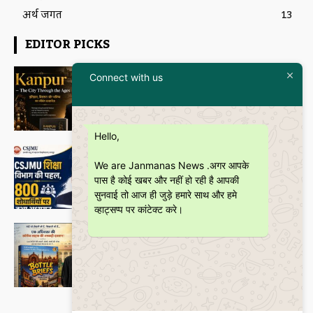
अर्थ जगत
13
EDITOR PICKS
Featured
Connect with us
इतिहास और आधुनिकता का संगम है
“Kanpur – The City Through the
Ages” कॉफी टेबल बुक
Janmanas News
-
5 July 2026
Hello,
शिक्षा
CSJMU, कानपुर द्वारा बना ‘जागरूकता पैमाना’
We are Janmanas News .अगर आपके
शोध की वैश्विक पहचान को देगा नई दिशा
पास है कोई खबर और नहीं हो रही है आपकी
Janmanas News
-
28 June 2026
सुनवाई तो आज ही जुड़े हमारे साथ और हमे
व्हाट्सप्प पर कांटेक्ट करे।
Featured
बॉटल ब्रीफ्स : एक अधिवक्ता की युवा उम्र की
भूलों, मित्रताओं और आत्मबोध की रोचक
दास्तान
Janmanas News
-
16 June 2026