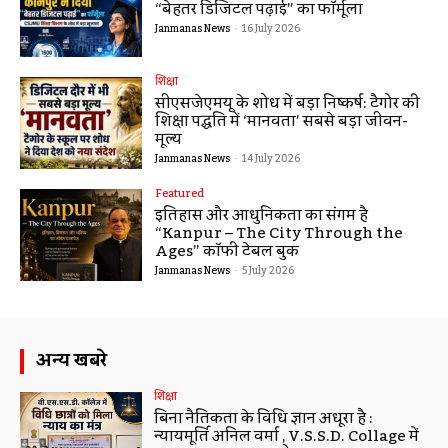
“बेहतर डिजिटल पढ़ाई” का फॉर्मूला
Janmanas News
-
16 July 2026
शिक्षा
सीएसजेएमयू के शोध में बड़ा निष्कर्ष: टैगोर की
शिक्षा पद्धति में ‘मानवता’ सबसे बड़ा जीवन-
मूल्य
Janmanas News
-
14 July 2026
Featured
इतिहास और आधुनिकता का संगम है
“Kanpur – The City Through the
Ages” कॉफी टेबल बुक
Janmanas News
-
5 July 2026
अन्य खबरे
शिक्षा
बिना नैतिकता के विधि ज्ञान अधूरा है :
न्यायमूर्ति अनिल वर्मा , V.S.S.D. Collage में