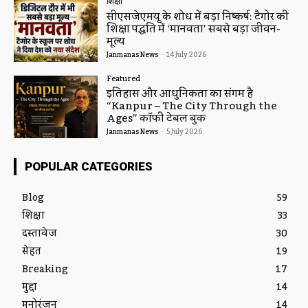
शिक्षा
सीएसजेएमयू के शोध में बड़ा निष्कर्ष: टैगोर की
शिक्षा पद्धति में ‘मानवता’ सबसे बड़ा जीवन-
मूल्य
Janmanas News
-
14 July 2026
Featured
इतिहास और आधुनिकता का संगम है
“Kanpur – The City Through the
Ages” कॉफी टेबल बुक
Janmanas News
-
5 July 2026
POPULAR CATEGORIES
Blog
59
शिक्षा
33
दस्तावेज
30
सेहत
19
Breaking
17
मुद्दा
14
मनोरंजन
14