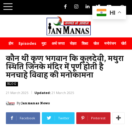
HI
होम
Episodes
मुद्दा
अर्थ जगत
सेहत
शिक्षा
खेल
मनोरंजन
खेती-क
कौन थीं कृष्ण भगवान कि कुलदेवी, मथुरा
स्थिति जिनके मंदिर में पूर्ण होती है
मनचाहे विवाह की मनोकामना
BLOG
21 March 2025
Updated:
21 March 2025
By
Janmanas News
Facebook
Twitter
Pinterest