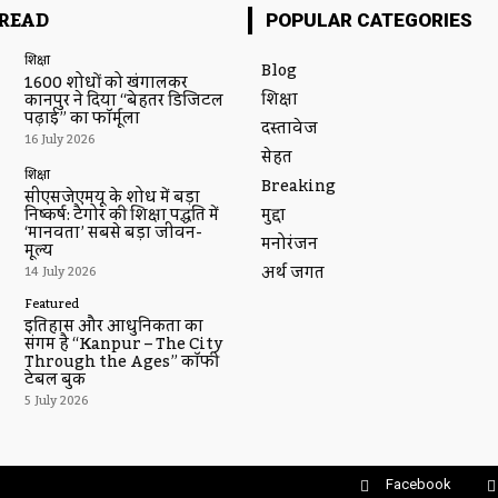
READ
POPULAR CATEGORIES
शिक्षा
Blog
1600 शोधों को खंगालकर
शिक्षा
कानपुर ने दिया “बेहतर डिजिटल
पढ़ाई” का फॉर्मूला
दस्तावेज
16 July 2026
सेहत
शिक्षा
Breaking
सीएसजेएमयू के शोध में बड़ा
मुद्दा
निष्कर्ष: टैगोर की शिक्षा पद्धति में
‘मानवता’ सबसे बड़ा जीवन-
मनोरंजन
मूल्य
अर्थ जगत
14 July 2026
Featured
इतिहास और आधुनिकता का
संगम है “Kanpur – The City
Through the Ages” कॉफी
टेबल बुक
5 July 2026
Facebook