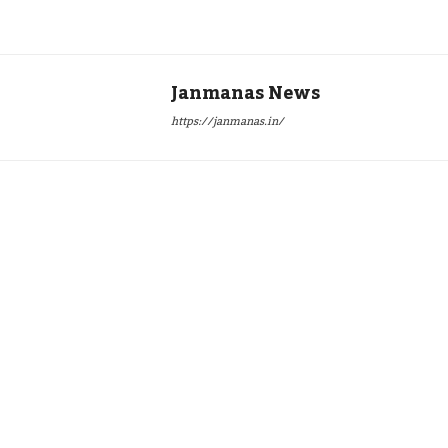
Janmanas News
https://janmanas.in/
Twitter
Pinterest
WhatsApp