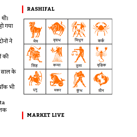
RASHIFAL
i
 थी।
हो गया
नों ने
ं की
क साल के
सवॉक भी
ita
 तक
MARKET LIVE