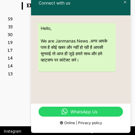
Connect with us
EDITOR PICKS
Featured
59
इतिहास और आधुनिकता का संगम
33
है “Kanpur – The City
Hello,
Through the Ages” कॉफी
30
टेबल बुक
We are Janmanas News .अगर आपके
19
5 July 2026
पास है कोई खबर और नहीं हो रही है आपकी
17
शिक्षा
सुनवाई तो आज ही जुड़े हमारे साथ और हमे
CSJMU, कानपुर द्वारा बना
14
व्हाट्सप्प पर कांटेक्ट करे।
‘जागरूकता पैमाना’ शोध की
14
वैश्विक पहचान को देगा नई दिशा
28 June 2026
13
Featured
बॉटल ब्रीफ्स : एक अधिवक्ता की
युवा उम्र की भूलों, मित्रताओं और
आत्मबोध की रोचक दास्तान
16 June 2026
WhatsApp Us
🟢 Online | Privacy policy
Instagram
Linkedin
Twitter
Youtube