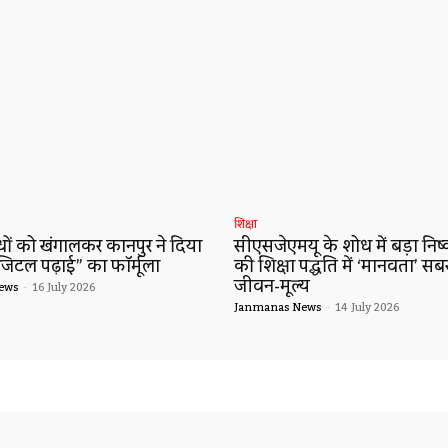
शिक्षा
ं को खंगालकर कानपुर ने दिया
सीएसजेएमयू के शोध में बड़ा निष्कर
जिटल पढ़ाई” का फॉर्मूला
की शिक्षा पद्धति में ‘मानवता’ सब
जीवन-मूल्य
ews
-
16 July 2026
Janmanas News
-
14 July 2026