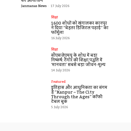
का आयोजन
Janmanas News
-
17 July 2026
शिक्षा
1600 शोधों को खंगालकर कानपुर
ने दिया “बेहतर डिजिटल पढ़ाई” का
फॉर्मूला
16 July 2026
शिक्षा
सीएसजेएमयू के शोध में बड़ा
निष्कर्ष: टैगोर की शिक्षा पद्धति में
‘मानवता’ सबसे बड़ा जीवन-मूल्य
14 July 2026
Featured
इतिहास और आधुनिकता का संगम
है “Kanpur – The City
Through the Ages” कॉफी
टेबल बुक
5 July 2026