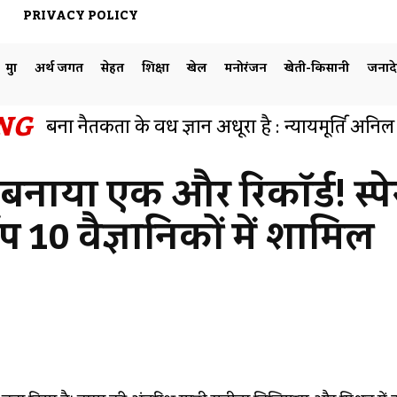
PRIVACY POLICY
मुद्दा
अर्थ जगत
सेहत
शिक्षा
खेल
मनोरंजन
खेती-किसानी
जनाद
NG
बिना नैतिकता के विधि ज्ञान अधूरा है : न्यायमूर्ति अनि
हुआ व्याख्यान का आयोजन
नाया एक और रिकॉर्ड! स्पेस
ॉप 10 वैज्ञानिकों में शामिल
Facebook
Share