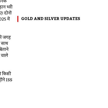
 उनके
ड़ान भरी
। दोनों
GOLD AND SILVER UPDATES
25 में
में जगह
े साथ
बिताने
े वाले
जो किसी
ोंने ISS