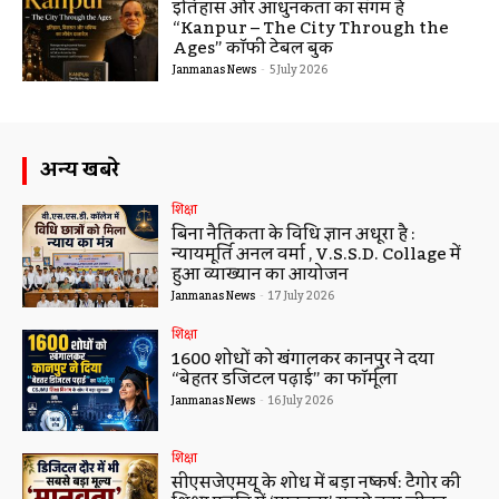
इतिहास और आधुनिकता का संगम है
“Kanpur – The City Through the
Ages” कॉफी टेबल बुक
Janmanas News
-
5 July 2026
अन्य खबरे
शिक्षा
बिना नैतिकता के विधि ज्ञान अधूरा है :
न्यायमूर्ति अनिल वर्मा , V.S.S.D. Collage में
हुआ व्याख्यान का आयोजन
Janmanas News
-
17 July 2026
शिक्षा
1600 शोधों को खंगालकर कानपुर ने दिया
“बेहतर डिजिटल पढ़ाई” का फॉर्मूला
Janmanas News
-
16 July 2026
शिक्षा
सीएसजेएमयू के शोध में बड़ा निष्कर्ष: टैगोर की