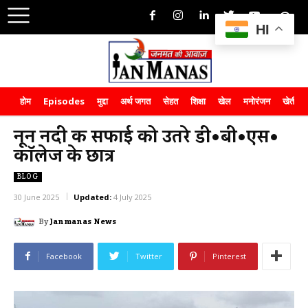
HI
होम
Episodes
मुद्दा
अर्थ जगत
सेहत
शिक्षा
खेल
मनोरंजन
खेती-क
नून नदी की सफाई को उतरे डी•बी•एस•
कॉलेज के छात्र
BLOG
30 June 2025
Updated:
4 July 2025
By
Janmanas News
Facebook
Twitter
Pinterest