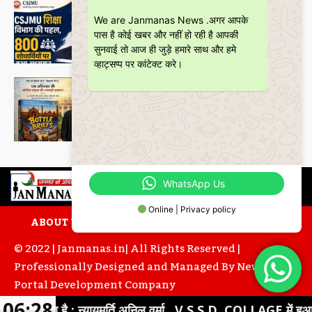
शिक्षा
CSJMU, कानपुर द्वारा बना ‘जागरूकता पैमाना’
We are Janmanas News .अगर आपके
शोध की वैश्विक पहचान को देगा नई दिशा
पास है कोई खबर और नहीं हो रही है आपकी
Janmanas News
-
28 June 2026
सुनवाई तो आज ही जुड़े हमारे साथ और हमे
व्हाट्सप्प पर कांटेक्ट करे।
Featured
बॉटल ब्रीफ्स : एक अधिवक्ता की युवा उम्र की
भूलों, मित्रताओं और आत्मबोध की रोचक
दास्तान
Janmanas News
-
16 June 2026
WhatsApp Us
Online | Privacy policy
ABOUT US
CONTACT US
PRIVACY POLICY
© 2022 | Janmanas.in| All Rights Reserved |
Professionally Designed and Managed By
News
Portal Development
Company
06:28
अधूरा है : न्यायमूर्ति अनिल वर्मा , V.S.S.D. COLLAGE में हुआ व्याख