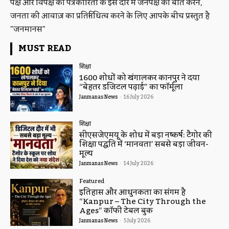
पक्ष और विपक्ष की पत्रकारिता के इस दौर में जनपक्ष की बात करने,
जनता की आवाज़ का प्रतिनिधित्व करने के लिए आपके बीच प्रस्तुत है
"जनमानस"
MUST READ
शिक्षा
1600 शोधों को खंगालकर कानपुर ने दिया
“बेहतर डिजिटल पढ़ाई” का फॉर्मूला
Janmanas News
-
16 July 2026
शिक्षा
सीएसजेएमयू के शोध में बड़ा निष्कर्ष: टैगोर की
शिक्षा पद्धति में ‘मानवता’ सबसे बड़ा जीवन-
मूल्य
Janmanas News
-
14 July 2026
Featured
इतिहास और आधुनिकता का संगम है
“Kanpur – The City Through the
Ages” कॉफी टेबल बुक
Janmanas News
-
5 July 2026