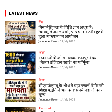
LATEST NEWS
शिक्षा
बिना नैतिकता के विधि ज्ञान अधूरा है :
न्यायमूर्ति अनिल वर्मा , V.S.S.D. Collage में
हुआ व्याख्यान का आयोजन
Janmanas News
-
17 July 2026
शिक्षा
1600 शोधों को खंगालकर कानपुर ने दिया
“बेहतर डिजिटल पढ़ाई” का फॉर्मूला
Janmanas News
-
16 July 2026
शिक्षा
सीएसजेएमयू के शोध में बड़ा निष्कर्ष: टैगोर की
शिक्षा पद्धति में ‘मानवता’ सबसे बड़ा जीवन-
मूल्य
Janmanas News
-
14 July 2026
Featured