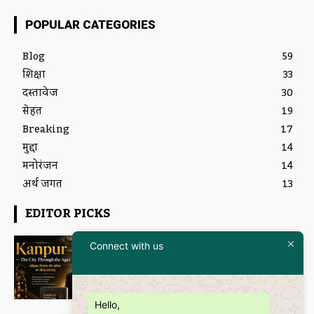
POPULAR CATEGORIES
Blog
59
शिक्षा
33
दस्तावेज
30
सेहत
19
Breaking
17
मुद्दा
14
मनोरंजन
14
अर्थ जगत
13
EDITOR PICKS
Featured
Connect with us
इतिहास और आधुनिकता का संगम है
“Kanpur – The City Through the
Ages” कॉफी टेबल बुक
Janmanas News
-
5 July 2026
Hello,