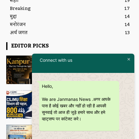
सेहत
19
Breaking
17
मुद्दा
14
मनोरंजन
14
अर्थ जगत
13
EDITOR PICKS
Featured
Connect with us
इतिहास और आधुनिकता का संगम है
“Kanpur – The City Through the
Ages” कॉफी टेबल बुक
Janmanas News
-
5 July 2026
Hello,
शिक्षा
CSJMU, कानपुर द्वारा बना ‘जागरूकता पैमाना’
We are Janmanas News .अगर आपके
शोध की वैश्विक पहचान को देगा नई दिशा
पास है कोई खबर और नहीं हो रही है आपकी
Janmanas News
-
28 June 2026
सुनवाई तो आज ही जुड़े हमारे साथ और हमे
व्हाट्सप्प पर कांटेक्ट करे।
Featured
बॉटल ब्रीफ्स : एक अधिवक्ता की युवा उम्र की
भूलों, मित्रताओं और आत्मबोध की रोचक