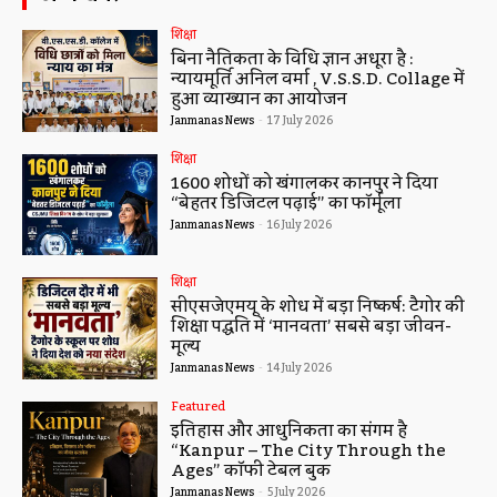
शिक्षा
बिना नैतिकता के विधि ज्ञान अधूरा है :
न्यायमूर्ति अनिल वर्मा , V.S.S.D. Collage में
हुआ व्याख्यान का आयोजन
Janmanas News
-
17 July 2026
शिक्षा
1600 शोधों को खंगालकर कानपुर ने दिया
“बेहतर डिजिटल पढ़ाई” का फॉर्मूला
Janmanas News
-
16 July 2026
शिक्षा
सीएसजेएमयू के शोध में बड़ा निष्कर्ष: टैगोर की
शिक्षा पद्धति में ‘मानवता’ सबसे बड़ा जीवन-
मूल्य
Janmanas News
-
14 July 2026
Featured
इतिहास और आधुनिकता का संगम है
“Kanpur – The City Through the
Ages” कॉफी टेबल बुक
Janmanas News
-
5 July 2026