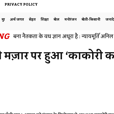
PRIVACY POLICY
मुद्दा
अर्थ जगत
सेहत
शिक्षा
खेल
मनोरंजन
खेती-किसानी
जनाद
NG
बिना नैतिकता के विधि ज्ञान अधूरा है : न्यायमूर्ति अनि
हुआ व्याख्यान का आयोजन
 मज़ार पर हुआ ‘काकोरी क
Facebook
Share