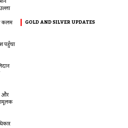
्शन
उल्ला
GOLD AND SILVER UPDATES
 की कलम
श पहुँचा
बलिदान
ी और
तामूलक
अधिकार