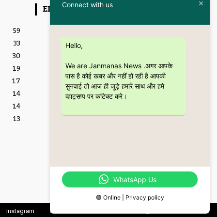
Connect with us
EDITOR PICKS
Featured
59
इतिहास और आधुनिकता का संगम
33
है “Kanpur – The City
Hello,
Through the Ages” कॉफी
30
टेबल बुक
We are Janmanas News .अगर आपके
19
5 July 2026
पास है कोई खबर और नहीं हो रही है आपकी
17
शिक्षा
सुनवाई तो आज ही जुड़े हमारे साथ और हमे
CSJMU, कानपुर द्वारा बना
14
व्हाट्सप्प पर कांटेक्ट करे।
‘जागरूकता पैमाना’ शोध की
14
वैश्विक पहचान को देगा नई दिशा
28 June 2026
13
Featured
बॉटल ब्रीफ्स : एक अधिवक्ता की
युवा उम्र की भूलों, मित्रताओं और
आत्मबोध की रोचक दास्तान
16 June 2026
WhatsApp Us
🟢 Online | Privacy policy
Instagram
Linkedin
Twitter
Youtube