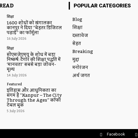
READ
POPULAR CATEGORIES
शिक्षा
Blog
1600 शोधों को खंगालकर
शिक्षा
कानपुर ने दिया “बेहतर डिजिटल
पढ़ाई” का फॉर्मूला
दस्तावेज
16 July 2026
सेहत
शिक्षा
Breaking
सीएसजेएमयू के शोध में बड़ा
मुद्दा
निष्कर्ष: टैगोर की शिक्षा पद्धति में
‘मानवता’ सबसे बड़ा जीवन-
मनोरंजन
मूल्य
अर्थ जगत
14 July 2026
Featured
इतिहास और आधुनिकता का
संगम है “Kanpur – The City
Through the Ages” कॉफी
टेबल बुक
5 July 2026
Facebook