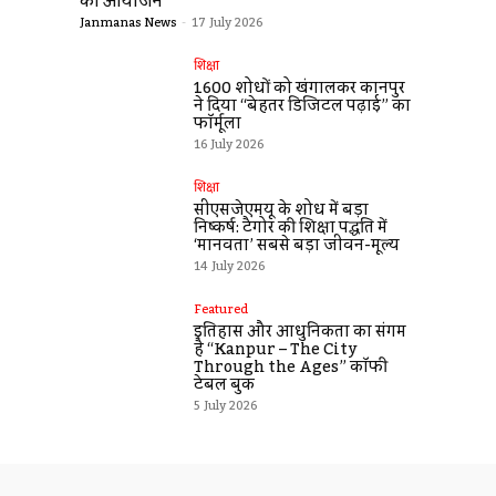
का आयोजन
Janmanas News
-
17 July 2026
शिक्षा
1600 शोधों को खंगालकर कानपुर
ने दिया “बेहतर डिजिटल पढ़ाई” का
फॉर्मूला
16 July 2026
शिक्षा
सीएसजेएमयू के शोध में बड़ा
निष्कर्ष: टैगोर की शिक्षा पद्धति में
‘मानवता’ सबसे बड़ा जीवन-मूल्य
14 July 2026
Featured
इतिहास और आधुनिकता का संगम
है “Kanpur – The City
Through the Ages” कॉफी
टेबल बुक
5 July 2026