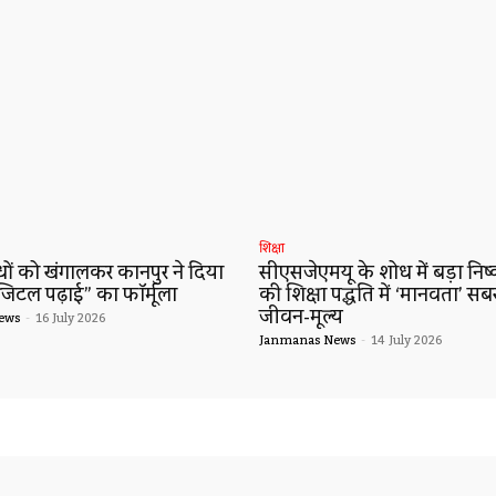
शिक्षा
ं को खंगालकर कानपुर ने दिया
सीएसजेएमयू के शोध में बड़ा निष्कर
जिटल पढ़ाई” का फॉर्मूला
की शिक्षा पद्धति में ‘मानवता’ सब
जीवन-मूल्य
ews
-
16 July 2026
Janmanas News
-
14 July 2026