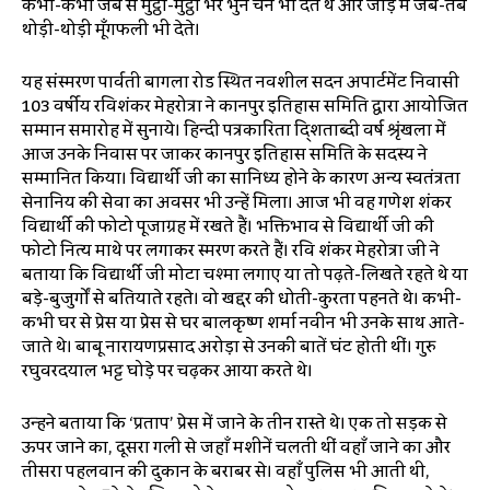
कभी-कभी जेब से मुट्ठी-मुट्ठी भर भुने चने भी देते थे और जाड़ों में जब-तब
थोड़ी-थोड़ी मूँगफली भी देते।
यह संस्मरण पार्वती बागला रोड स्थित नवशील सदन अपार्टमेंट निवासी
103 वर्षीय रविशंकर मेहरोत्रा ने कानपुर इतिहास समिति द्वारा आयोजित
सम्मान समारोह में सुनाये। हिन्दी पत्रकारिता दि्शताब्दी वर्ष श्रृंखला में
आज उनके निवास पर जाकर कानपुर इतिहास समिति के सदस्यों ने
सम्मानित किया। विद्यार्थी जी का सानिध्य होने के कारण अन्य स्वतंत्रता
सेनानियों की सेवा का अवसर भी उन्हें मिला। आज भी वह गणेश शंकर
विद्यार्थी की फोटो पूजाग्रह में रखते हैं। भक्तिभाव से विद्यार्थी जी की
फोटो नित्य माथे पर लगाकर स्मरण करते हैं। रवि शंकर मेहरोत्रा जी ने
बताया कि विद्यार्थी जी मोटा चश्मा लगाए या तो पढ़ते-लिखते रहते थे या
बड़े-बुजुर्गों से बतियाते रहते। वो खद्दर की धोती-कुरता पहनते थे। कभी-
कभी घर से प्रेस या प्रेस से घर बालकृष्ण शर्मा नवीन भी उनके साथ आते-
जाते थे। बाबू नारायणप्रसाद अरोड़ा से उनकी बातें घंटों होती थीं। गुरु
रघुवरदयाल भट्ट घोड़े पर चढ़कर आया करते थे।
उन्होंने बताया कि ‘प्रताप’ प्रेस में जाने के तीन रास्ते थे। एक तो सड़क से
ऊपर जाने का, दूसरा गली से जहाँ मशीनें चलती थीं वहाँ जाने का और
तीसरा पहलवान की दुकान के बराबर से। वहाँ पुलिस भी आती थी,