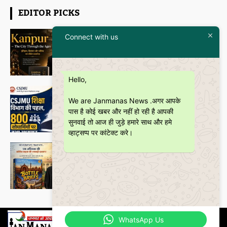
EDITOR PICKS
Featured
Connect with us
इतिहास और आधुनिकता का संगम है
“Kanpur – The City Through the
Ages” कॉफी टेबल बुक
Janmanas News
-
5 July 2026
Hello,
शिक्षा
CSJMU, कानपुर द्वारा बना ‘जागरूकता पैमाना’
We are Janmanas News .अगर आपके
शोध की वैश्विक पहचान को देगा नई दिशा
पास है कोई खबर और नहीं हो रही है आपकी
Janmanas News
-
28 June 2026
सुनवाई तो आज ही जुड़े हमारे साथ और हमे
व्हाट्सप्प पर कांटेक्ट करे।
Featured
बॉटल ब्रीफ्स : एक अधिवक्ता की युवा उम्र की
भूलों, मित्रताओं और आत्मबोध की रोचक
दास्तान
Janmanas News
-
16 June 2026
WhatsApp Us