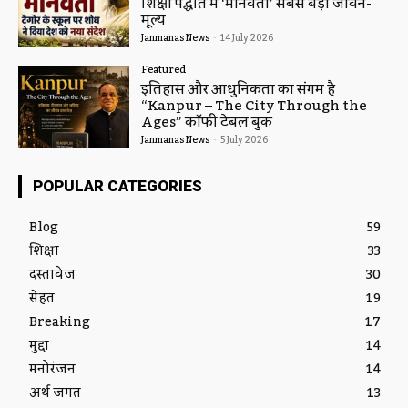
शिक्षा पद्धति में ‘मानवता’ सबसे बड़ा जीवन-
मूल्य
Janmanas News
-
14 July 2026
Featured
इतिहास और आधुनिकता का संगम है
“Kanpur – The City Through the
Ages” कॉफी टेबल बुक
Janmanas News
-
5 July 2026
POPULAR CATEGORIES
Blog
59
शिक्षा
33
दस्तावेज
30
सेहत
19
Breaking
17
मुद्दा
14
मनोरंजन
14
अर्थ जगत
13