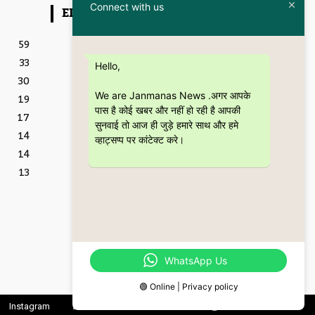
Connect with us
EDITOR PICKS
Featured
59
इतिहास और आधुनिकता का संगम
33
है “Kanpur – The City
Hello,
Through the Ages” कॉफी
30
टेबल बुक
We are Janmanas News .अगर आपके
19
5 July 2026
पास है कोई खबर और नहीं हो रही है आपकी
17
शिक्षा
सुनवाई तो आज ही जुड़े हमारे साथ और हमे
CSJMU, कानपुर द्वारा बना
14
व्हाट्सप्प पर कांटेक्ट करे।
‘जागरूकता पैमाना’ शोध की
14
वैश्विक पहचान को देगा नई दिशा
28 June 2026
13
Featured
बॉटल ब्रीफ्स : एक अधिवक्ता की
युवा उम्र की भूलों, मित्रताओं और
आत्मबोध की रोचक दास्तान
16 June 2026
WhatsApp Us
🟢 Online | Privacy policy
Instagram
Linkedin
Twitter
Youtube