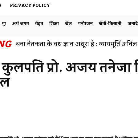
S
PRIVACY POLICY
मुद्दा
अर्थ जगत
सेहत
शिक्षा
खेल
मनोरंजन
खेती-किसानी
जनाद
NG
बिना नैतिकता के विधि ज्ञान अधूरा है : न्यायमूर्ति अनि
हुआ व्याख्यान का आयोजन
 कुलपति प्रो. अजय तनेजा वि
िल
Facebook
Share