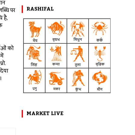
चान
RASHIFAL
लब्धि पर
 है,
िक
ताओं को
ें
रो.
दिया
।
MARKET LIVE