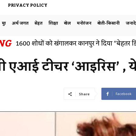
PRIVACY POLICY
मुद्दा
अर्थ जगत
सेहत
शिक्षा
खेल
मनोरंजन
खेती-किसानी
जनाद
NG
1600 शोधों को खंगालकर कानपुर ने दिया “बेहतर डिज
सीएसजेएमयू के शोध में बड़ा निष्कर्ष: टैगोर की शिक्ष
जीवन-मूल्य
ली एआई टीचर ‘आइरिस’ , ये 
Facebook
Share