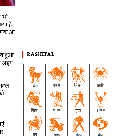
म भी
आया है
पर चमक आ
RASHIFAL
लाव हुआ
िए अहम
स अटल
को
एं
और