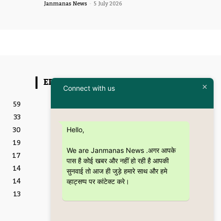
Janmanas News
-
5 July 2026
EDITOR PICKS
Connect with us
Featured
59
इतिहास और आधुनिकता का संगम
33
है “Kanpur – The City
Through the Ages” कॉफी
30
Hello,
टेबल बुक
19
5 July 2026
We are Janmanas News .अगर आपके
17
शिक्षा
पास है कोई खबर और नहीं हो रही है आपकी
CSJMU, कानपुर द्वारा बना
14
सुनवाई तो आज ही जुड़े हमारे साथ और हमे
‘जागरूकता पैमाना’ शोध की
14
वैश्विक पहचान को देगा नई दिशा
व्हाट्सप्प पर कांटेक्ट करे।
28 June 2026
13
Featured