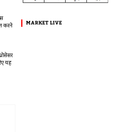
्स
MARKET LIVE
त करने
रोसेसर
रिए यह