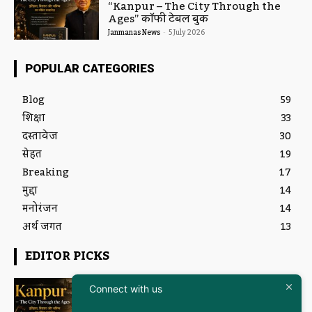
Ages” कॉफी टेबल बुक
Janmanas News
-
5 July 2026
POPULAR CATEGORIES
Blog
59
शिक्षा
33
दस्तावेज
30
सेहत
19
Breaking
17
मुद्दा
14
मनोरंजन
14
अर्थ जगत
13
EDITOR PICKS
Featured
इतिहास और आधुनिकता का संगम है
Connect with us
“Kanpur – The City Through the