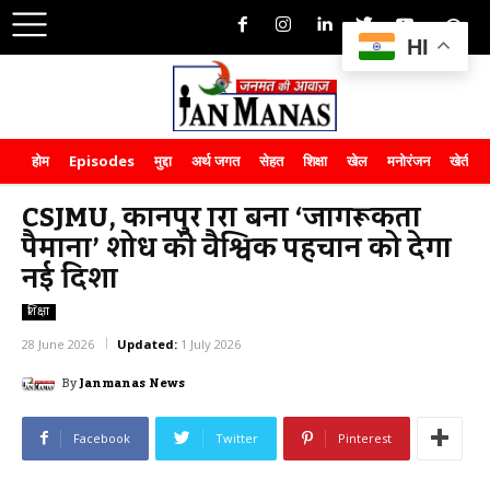
HI
होम
Episodes
मुद्दा
अर्थ जगत
सेहत
शिक्षा
खेल
मनोरंजन
खेती-क
CSJMU, कानपुर द्वारा बना ‘जागरूकता
पैमाना’ शोध की वैश्विक पहचान को देगा
नई दिशा
शिक्षा
28 June 2026
Updated:
1 July 2026
By
Janmanas News
Facebook
Twitter
Pinterest