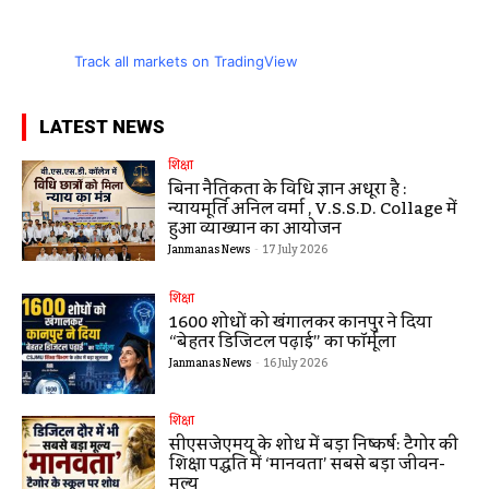
Track all markets on TradingView
LATEST NEWS
शिक्षा
बिना नैतिकता के विधि ज्ञान अधूरा है :
न्यायमूर्ति अनिल वर्मा , V.S.S.D. Collage में
हुआ व्याख्यान का आयोजन
Janmanas News
-
17 July 2026
शिक्षा
1600 शोधों को खंगालकर कानपुर ने दिया
“बेहतर डिजिटल पढ़ाई” का फॉर्मूला
Janmanas News
-
16 July 2026
शिक्षा
सीएसजेएमयू के शोध में बड़ा निष्कर्ष: टैगोर की
शिक्षा पद्धति में ‘मानवता’ सबसे बड़ा जीवन-
मूल्य