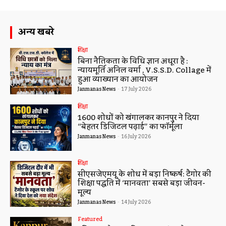
अन्य खबरे
शिक्षा
बिना नैतिकता के विधि ज्ञान अधूरा है :
न्यायमूर्ति अनिल वर्मा , V.S.S.D. Collage में
हुआ व्याख्यान का आयोजन
Janmanas News
-
17 July 2026
शिक्षा
1600 शोधों को खंगालकर कानपुर ने दिया
“बेहतर डिजिटल पढ़ाई” का फॉर्मूला
Janmanas News
-
16 July 2026
शिक्षा
सीएसजेएमयू के शोध में बड़ा निष्कर्ष: टैगोर की
शिक्षा पद्धति में ‘मानवता’ सबसे बड़ा जीवन-
मूल्य
Janmanas News
-
14 July 2026
Featured