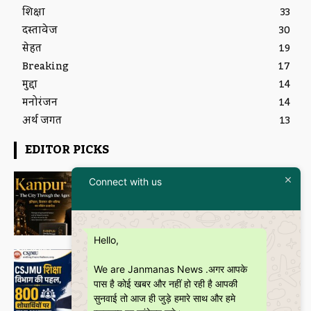
शिक्षा
33
दस्तावेज
30
सेहत
19
Breaking
17
मुद्दा
14
मनोरंजन
14
अर्थ जगत
13
EDITOR PICKS
Featured
Connect with us
इतिहास और आधुनिकता का संगम है
“Kanpur – The City Through the
Ages” कॉफी टेबल बुक
Janmanas News
-
5 July 2026
Hello,
शिक्षा
CSJMU, कानपुर द्वारा बना ‘जागरूकता पैमाना’
We are Janmanas News .अगर आपके
शोध की वैश्विक पहचान को देगा नई दिशा
पास है कोई खबर और नहीं हो रही है आपकी
Janmanas News
-
28 June 2026
सुनवाई तो आज ही जुड़े हमारे साथ और हमे