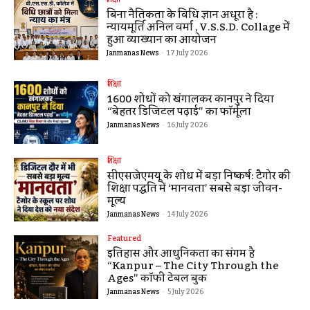
बिना नैतिकता के विधि ज्ञान अधूरा है :
न्यायमूर्ति अनिल वर्मा , V.S.S.D. Collage में
हुआ व्याख्यान का आयोजन
Janmanas News
-
17 July 2026
शिक्षा
1600 शोधों को खंगालकर कानपुर ने दिया
“बेहतर डिजिटल पढ़ाई” का फॉर्मूला
Janmanas News
-
16 July 2026
शिक्षा
सीएसजेएमयू के शोध में बड़ा निष्कर्ष: टैगोर की
शिक्षा पद्धति में ‘मानवता’ सबसे बड़ा जीवन-
मूल्य
Janmanas News
-
14 July 2026
Featured
इतिहास और आधुनिकता का संगम है
“Kanpur – The City Through the
Ages” कॉफी टेबल बुक
Janmanas News
-
5 July 2026