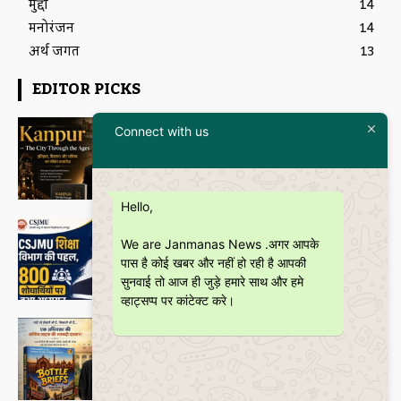
मुद्दा
14
मनोरंजन
14
अर्थ जगत
13
EDITOR PICKS
Featured
Connect with us
इतिहास और आधुनिकता का संगम है
“Kanpur – The City Through the
Ages” कॉफी टेबल बुक
Janmanas News
-
5 July 2026
Hello,
शिक्षा
CSJMU, कानपुर द्वारा बना ‘जागरूकता पैमाना’
We are Janmanas News .अगर आपके
शोध की वैश्विक पहचान को देगा नई दिशा
पास है कोई खबर और नहीं हो रही है आपकी
Janmanas News
-
28 June 2026
सुनवाई तो आज ही जुड़े हमारे साथ और हमे
व्हाट्सप्प पर कांटेक्ट करे।
Featured
बॉटल ब्रीफ्स : एक अधिवक्ता की युवा उम्र की
भूलों, मित्रताओं और आत्मबोध की रोचक
दास्तान
Janmanas News
-
16 June 2026