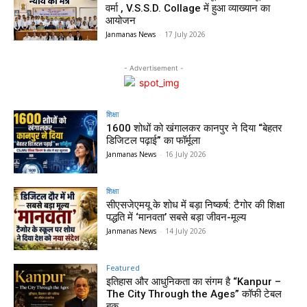
वर्मा , V.S.S.D. Collage में हुआ व्याख्यान का
आयोजन
Janmanas News
-
17 July 2026
- Advertisement -
शिक्षा
1600 शोधों को खंगालकर कानपुर ने दिया “बेहतर
डिजिटल पढ़ाई” का फॉर्मूला
Janmanas News
-
16 July 2026
शिक्षा
सीएसजेएमयू के शोध में बड़ा निष्कर्ष: टैगोर की शिक्षा
पद्धति में ‘मानवता’ सबसे बड़ा जीवन-मूल्य
Janmanas News
-
14 July 2026
Featured
इतिहास और आधुनिकता का संगम है “Kanpur –
The City Through the Ages” कॉफी टेबल
बुक