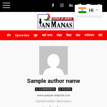
HI
होम
Episodes
मुद्दा
अर्थ जगत
सेहत
शिक्षा
खेल
मनोरंजन
खेती-क
Sample author name
0 COMMENTS
0 POSTS
www.sample-website.com
Sample author description